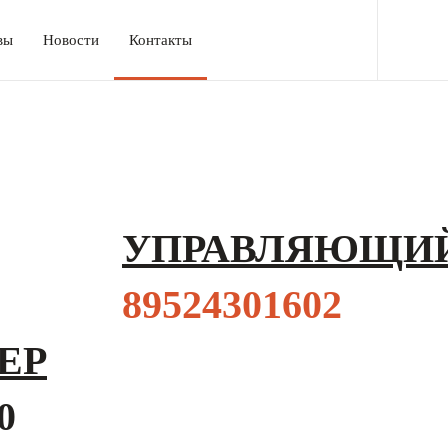
вы
Новости
Контакты
УПРАВЛЯЮЩИ
89524301602
ЕР
0