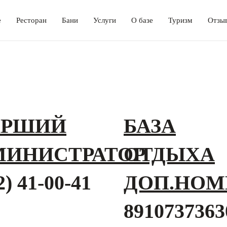
е
Ресторан
Бани
Услуги
О базе
Туризм
Отзы
АРШИЙ
БАЗА
МИНИСТРАТОР
ОТДЫХА
2) 41-00-41
ДОП.НОМ
8910737363