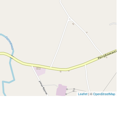
Leaflet
| ©
OpenStreetMap